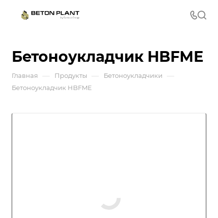
Бетоноукладчик HBFME
—
—
—
Главная
Продукты
Бетоноукладчики
Бетоноукладчик HBFME