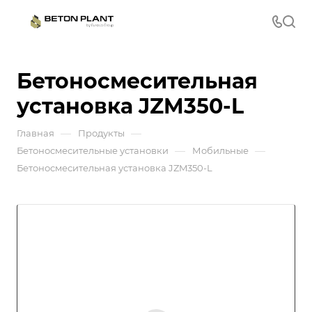
Бетоносмесительная
установка JZM350-L
—
—
Главная
Продукты
—
—
Бетоносмесительные установки
Мобильные
Бетоносмесительная установка JZM350-L