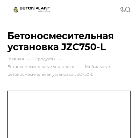
Бетоносмесительная
установка JZC750-L
—
—
Главная
Продукты
—
—
Бетоносмесительные установки
Мобильные
Бетоносмесительная установка JZC750-L