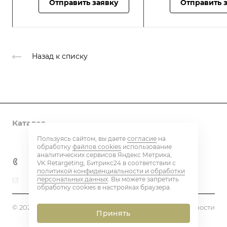
Отправить заявку
Отправить 
Назад к списку
Каталог
Пользуясь сайтом, вы даете
согласие
на
Контакты
обработку
файлов cookies
использование
аналитических сервисов Яндекс Метрика,
+7 800 600 59 18
VK.Retargeting, Битрикс24 в соответствии с
политикой конфиденциальности и обработки
персональных данных
. Вы можете запретить
beton@eq-mail.ru
обработку cookies в настройках браузера.
© 2026 BETON PLANT
Политика конфиденциальности
Принять