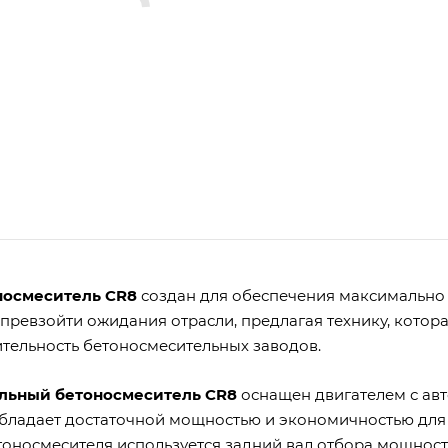
носмеситель CR8
создан для обеспечения максимально 
 превзойти ожидания отрасли, предлагая технику, кото
тельность бетоносмесительных заводов.
льный бетоносмеситель CR8
оснащен двигателем с ав
бладает достаточной мощностью и экономичностью для 
тоносмесителя используется задний вал отбора мощност