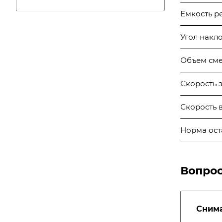
Емкость ре
Угол накло
Объем сме
Скорость з
Скорость в
Норма оста
Вопрос
Снима