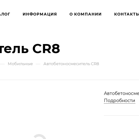
АЛОГ
ИНФОРМАЦИЯ
О КОМПАНИИ
КОНТАКТ
тель CR8
—
—
Мобильные
Автобетоносмеситель CR8
Автобетоносме
Подробности