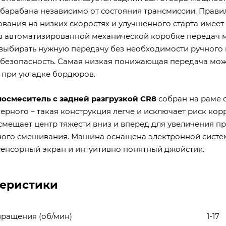
барабана независимо от состояния трансмиссии. Прав
вания на низких скоростях и улучшенного старта име
в автоматизированной механической коробке передач мо
выбирать нужную передачу без необходимости ручного 
безопасность. Самая низкая понижающая передача может
 при укладке бордюров.
осмеситель с задней разгрузкой CR8
собран на раме 
ерного – такая конструкция легче и исключает риск к
смещает центр тяжести вниз и вперед для увеличения п
ого смешивания. Машина оснащена электронной систе
сенсорный экран и интуитивно понятный джойстик.
теристики
вращения (об/мин)
1-17