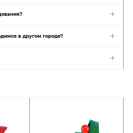
дования?
димся в другом городе?