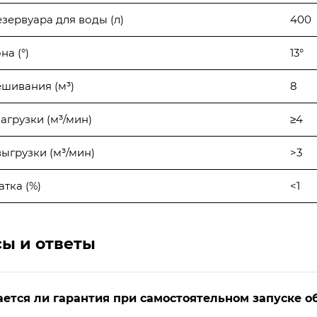
зервуара для воды (л)
400
на (°)
13°
шивания (м³)
8
агрузки (м³/мин)
≥4
ыгрузки (м³/мин)
>3
тка (%)
<1
ы и ответы
ется ли гарантия при самостоятельном запуске о