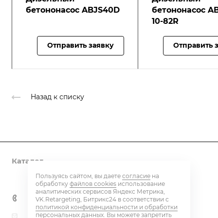
бетононасос ABJS40D
бетононасос A
10-82R
Отправить заявку
Отправить 
Назад к списку
Каталог
Пользуясь сайтом, вы даете
согласие
на
Контакты
обработку
файлов cookies
использование
аналитических сервисов Яндекс Метрика,
+7 800 600 59 18
VK.Retargeting, Битрикс24 в соответствии с
политикой конфиденциальности и обработки
персональных данных
. Вы можете запретить
beton@eq-mail.ru