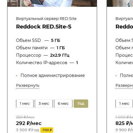
Виртуальный сервер RED.Site
Виртуал
Reddock RED.Site-S
Reddo
Объем SSD
—
5 ГБ
Объем 
Объем памяти
—
1 ГБ
Объем 
Процессор
—
2x2.9 ГГц
Процес
Количество IP-адресов
—
1
Количес
Полное администрирование
Полн
Развернуть
Разверн
1 мес
3 мес
6 мес
год
1 мес
350 ₽/мес
1 000 ₽/
292 ₽/мес
825 ₽/
3 500 ₽/год
9 900 ₽/
-700 ₽