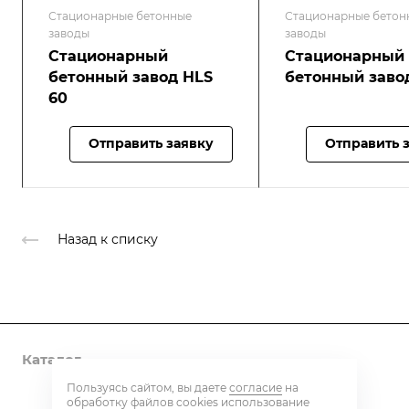
Стационарные бетонные
Стационарные бетон
заводы
заводы
Стационарный
Стационарный
бетонный завод HLS
бетонный заво
60
Отправить заявку
Отправить 
Назад к списку
Каталог
Пользуясь сайтом, вы даете
согласие
на
Контакты
обработку
файлов cookies
использование