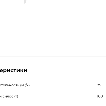
теристики
ельность (м³/ч)
75
 силос (т)
100