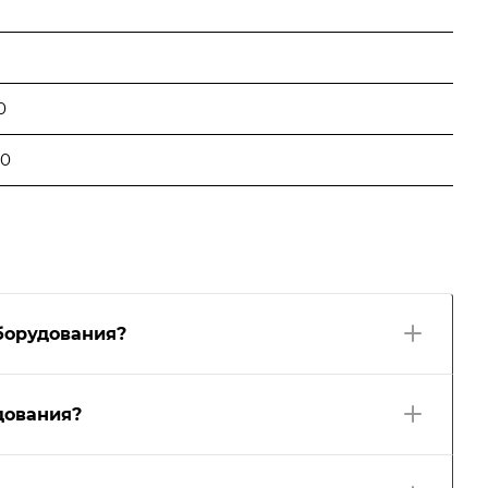
0
00
борудования?
дования?